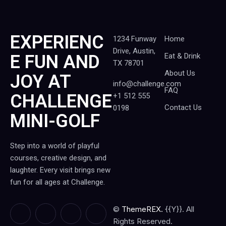
EXPERIENC
1234 Funway
Home
Drive, Austin,
E FUN AND
Eat & Drink
TX 78701
About Us
JOY AT
info@challenge.com
FAQ
CHALLENGE
+1 512 555
Contact Us
0198
MINI-GOLF
Step into a world of playful
courses, creative design, and
laughter. Every visit brings new
fun for all ages at Challenge.
©
ThemeREX.
{{Y}}. All
Rights Reserved.