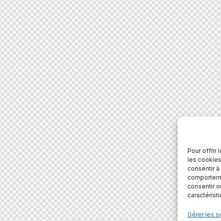
Pour offrir
les cookies
consentir à
comportemen
consentir o
caractérist
Gérer les s