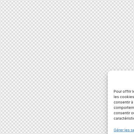
Pour offrir
les cookies
consentir à
comportemen
consentir o
caractérist
Gérer les s