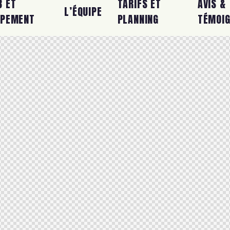
B ET
TARIFS ET
AVIS &
L’ÉQUIPE
IPEMENT
PLANNING
TÉMOI