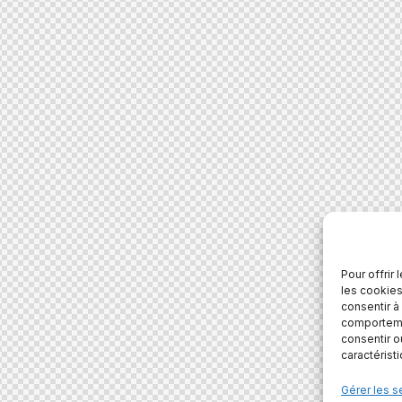
Pour offrir
les cookies
consentir à
comportemen
consentir o
caractérist
Gérer les s