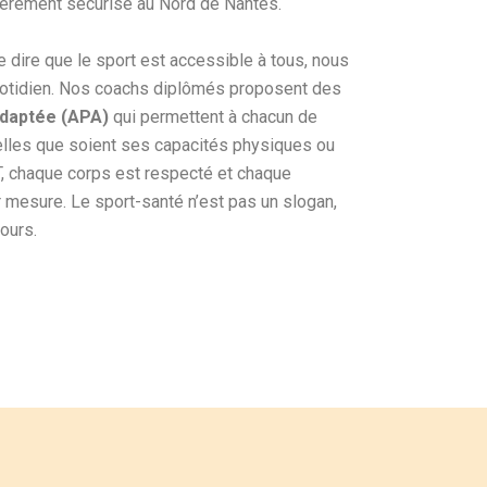
tièrement sécurisé au Nord de Nantes.
dire que le sport est accessible à tous, nous
uotidien. Nos coachs diplômés proposent des
Adaptée (APA)
qui permettent à chacun de
uelles que soient ses capacités physiques ou
 chaque corps est respecté et chaque
r mesure. Le sport-santé n’est pas un slogan,
jours.