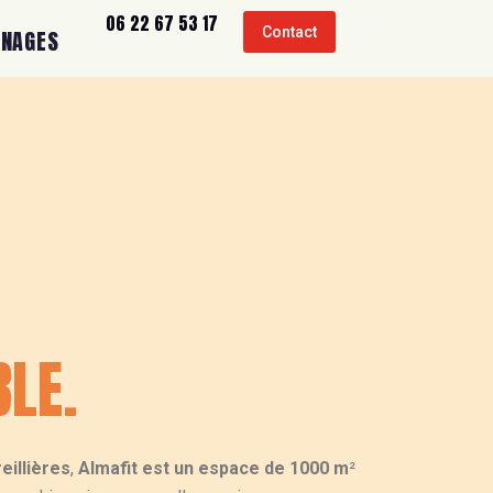
06 22 67 53 17
Contact
GNAGES
LE.
eillières
,
Almafit est un espace de 1000 m
²