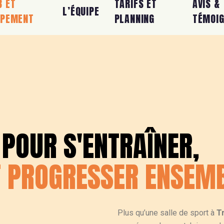
B ET
TARIFS ET
AVIS &
L’ÉQUIPE
IPEMENT
PLANNING
TÉMOI
POUR
S'ENTRAÎNER,
T
PROGRESSER
ENSEMB
Plus qu’une salle de sport à
Tr