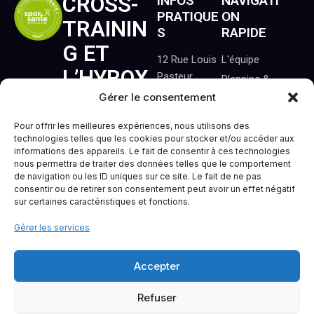
CROSS-
INFOS
NAVIGATI
PRATIQUE
ON
TRAININ
S
RAPIDE
G ET
12 Rue Louis
L'équipe
L’HYROX
Pasteur
Planning &
44119
À
Séances
Gérer le consentement
Treillières
Nos
TREILLIÈ
Pour offrir les meilleures expériences, nous utilisons des
Tél : 06 22 67
Formules
technologies telles que les cookies pour stocker et/ou accéder aux
RES.
53 17
(Motive,
informations des appareils. Le fait de consentir à ces technologies
nous permettra de traiter des données telles que le comportement
Illimité, Duo...)
Mail :
de navigation ou les ID uniques sur ce site. Le fait de ne pas
contact@almafit.fr
Événements
Mentions Légales
•
Politique
consentir ou de retirer son consentement peut avoir un effet négatif
sur certaines caractéristiques et fonctions.
de cookies
Contact
Site réalisé par
Studdio
Facebook
Instagram
Gérer les services
Linkedln
Youtube
Accepter
Refuser