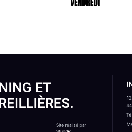
VENDREDI
NING ET
I
REILLIÈRES.
12
44
Té
Ma
Site réalisé par
Studdio