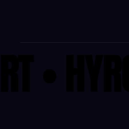
RT
•
HYR