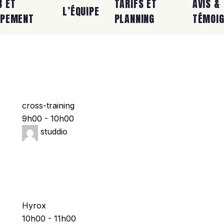
B ET
TARIFS ET
AVIS &
L’ÉQUIPE
IPEMENT
PLANNING
TÉMOI
cross-training
9h00
-
10h00
studdio
Hyrox
10h00
-
11h00