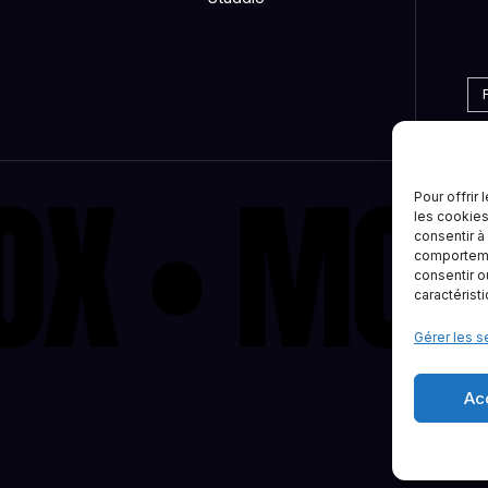
OX
•
MOTI
Pour offrir
les cookies
consentir à
comportemen
consentir o
caractérist
Gérer les s
Ac