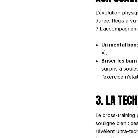
L’évolution physiq
durée. Régis a vu
? L’accompagneme
Un mental boos
»).
Briser les barr
surpris à soule
l’exercice n’étai
3. LA TEC
Le cross-training
souligne bien : d
révèlent ultra-te