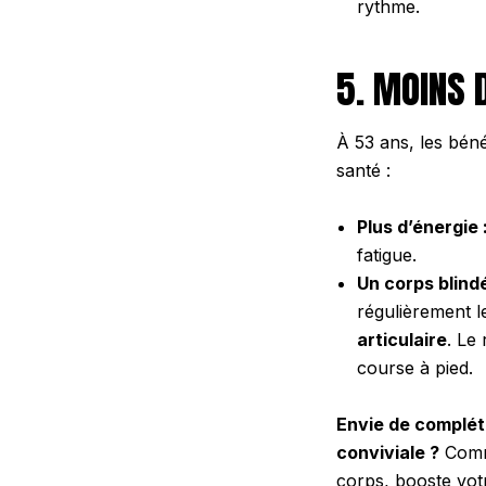
rythme.
5. MOINS 
À 53 ans, les béné
santé :
Plus d’énergie 
fatigue.
Un corps blindé
régulièrement l
articulaire
. Le
course à pied.
Envie de complét
conviviale ?
Comme
corps, booste vot