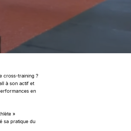
 cross-training ?
ll à son actif et
 performances en
hlète »
é sa pratique du