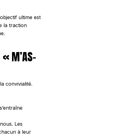
bjectif ultime est
 la traction
ne.
U « M’AS-
la convivialité.
s’entraîne
 nous. Les
chacun à leur