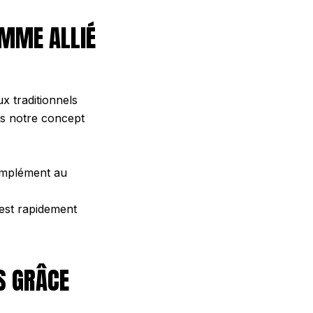
OMME ALLIÉ
ux traditionnels
ers notre concept
complément au
est rapidement
S GRÂCE