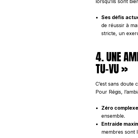
lorsqu’ils sont bi
Ses défis actue
de réussir à mar
stricte, un exe
4. UNE AM
TU-VU »
C’est sans doute ce 
Pour Régis, l’ambi
Zéro complexe
ensemble.
Entraide maxim
membres sont là