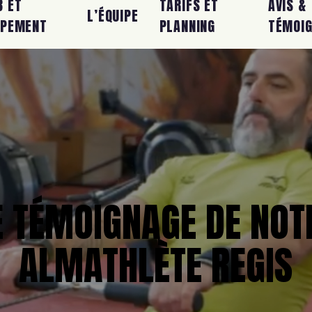
B ET
TARIFS ET
AVIS &
L’ÉQUIPE
IPEMENT
PLANNING
TÉMOI
E TÉMOIGNAGE DE NOT
ALMATHLÈTE REGIS