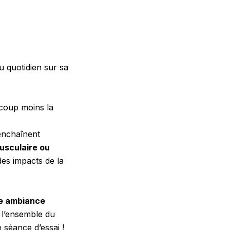
u quotidien sur sa
ucoup moins la
enchaînent
usculaire ou
es impacts de la
ne ambiance
 l’ensemble du
 séance d’essai !