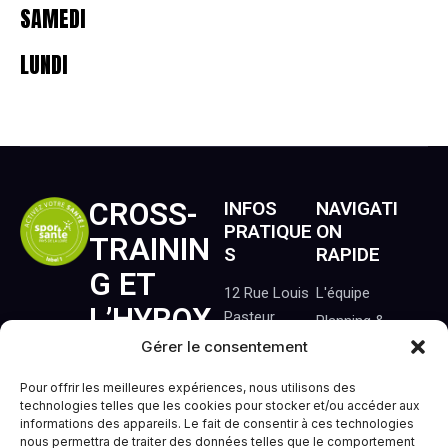
SAMEDI
LUNDI
CROSS-
INFOS
NAVIGATI
PRATIQUE
ON
TRAININ
S
RAPIDE
G ET
12 Rue Louis
L'équipe
L’HYROX
Pasteur
Planning &
44119
À
Séances
Gérer le consentement
Treillières
Nos
TREILLIÈ
Pour offrir les meilleures expériences, nous utilisons des
Tél : 06 22 67
Formules
technologies telles que les cookies pour stocker et/ou accéder aux
RES.
53 17
(Motive,
informations des appareils. Le fait de consentir à ces technologies
nous permettra de traiter des données telles que le comportement
Illimité, Duo...)