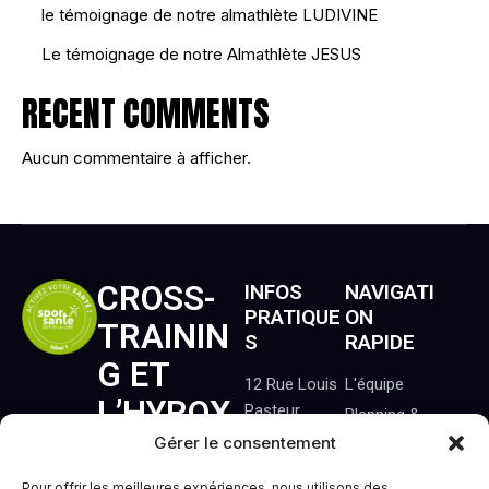
le témoignage de notre almathlète LUDIVINE
Le témoignage de notre Almathlète JESUS
RECENT COMMENTS
Aucun commentaire à afficher.
CROSS-
INFOS
NAVIGATI
PRATIQUE
ON
TRAININ
S
RAPIDE
G ET
12 Rue Louis
L'équipe
L’HYROX
Pasteur
Planning &
44119
À
Séances
Gérer le consentement
Treillières
Nos
Pour offrir les meilleures expériences, nous utilisons des